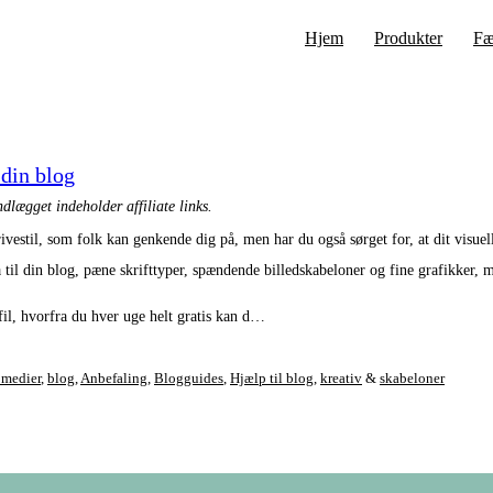
Hjem
Produkter
Fæ
 din blog
ndlægget indeholder affiliate links.
ivestil, som folk kan genkende dig på, men har du også sørget for, at dit visuell
a til din blog, pæne skrifttyper, spændende billedskabeloner og fine grafikker
il, hvorfra du hver uge helt gratis kan d…
 medier
,
blog
,
Anbefaling
,
Blogguides
,
Hjælp til blog
,
kreativ
&
skabeloner