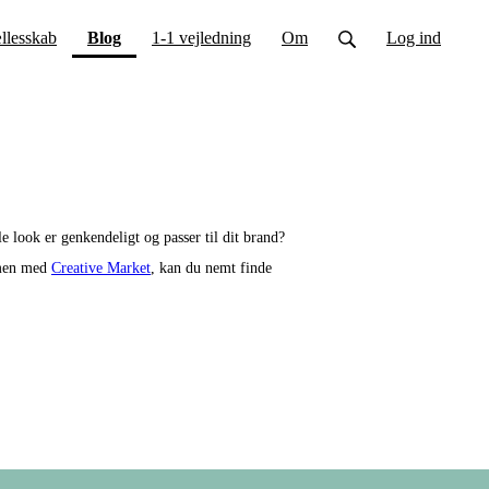
(current)
llesskab
Blog
1-1 vejledning
Om
Log ind
e look er genkendeligt og passer til dit brand?
, men med
Creative Market
, kan du nemt finde