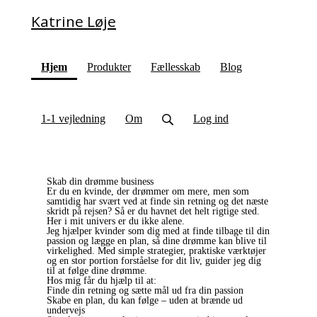
Katrine Løje
(current)
Hjem
Produkter
Fællesskab
Blog
1-1 vejledning
Om
Log ind
Skab din drømme business
Er du en kvinde, der drømmer om mere, men som
samtidig har svært ved at finde sin retning og det næste
skridt på rejsen? Så er du havnet det helt rigtige sted.
Her i mit univers er du ikke alene.
Jeg hjælper kvinder som dig med at finde tilbage til din
passion og lægge en plan, så dine drømme kan blive til
virkelighed. Med simple strategier, praktiske værktøjer
og en stor portion forståelse for dit liv, guider jeg dig
til at følge dine drømme.
Hos mig får du hjælp til at:
Finde din retning og sætte mål ud fra din passion
Skabe en plan, du kan følge – uden at brænde ud
undervejs