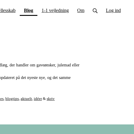
(current)
llesskab
Blog
1-1 vejledning
Om
Log ind
indlæg, der handler om gaveønsker, julemad eller
 opdateret på det nyeste nye, og det samme
es
,
blogtips
,
aktuelt
,
idéer
&
skriv