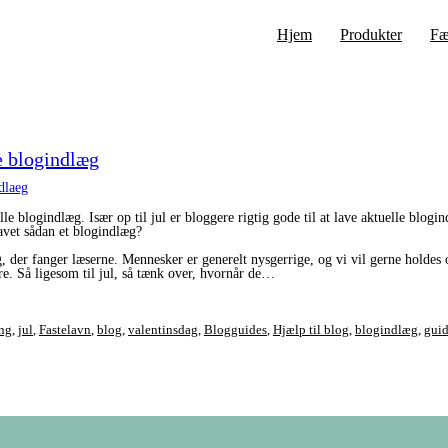
Hjem
Produkter
Fæ
e blogindlæg
le blogindlæg. Især op til jul er bloggere rigtig gode til at lave aktuelle blog
lavet sådan et blogindlæg?
g, der fanger læserne. Mennesker er generelt nysgerrige, og vi vil gerne holdes
re. Så ligesom til jul, så tænk over, hvornår de…
ng
,
jul
,
Fastelavn
,
blog
,
valentinsdag
,
Blogguides
,
Hjælp til blog
,
blogindlæg
,
guid