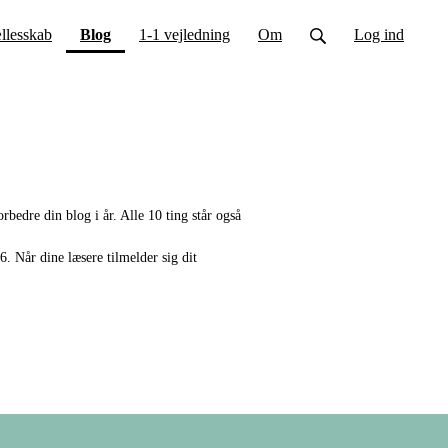
(current)
llesskab
Blog
1-1 vejledning
Om
Log ind
rbedre din blog i år. Alle 10 ting står også
. Når dine læsere tilmelder sig dit