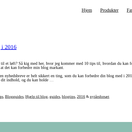
Hjem
Produkter
Fæ
g i 2016
n til et løft? Så kig med her, hvor jeg kommer med 10 tips til, hvordan du kan fo
å, at det kan forbedre min blog markant.
en nyhedsbreve er helt sikkert en ting, som du kan forbedre din blog med i 2016
 i dit indhold, og du kan holde …
ips
,
Blogguides
,
Hjælp til blog
,
guides
,
blogtips
,
2016
&
nytårsforsæt