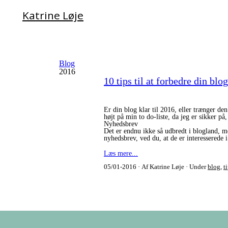
Katrine Løje
Blog
2016
10 tips til at forbedre din blo
Er din blog klar til 2016, eller trænger de
højt på min to do-liste, da jeg er sikker p
Nyhedsbrev
Det er endnu ikke så udbredt i blogland, m
nyhedsbrev, ved du, at de er interesserede
Læs mere...
05/01-2016
Af Katrine Løje
Under
blog
,
t