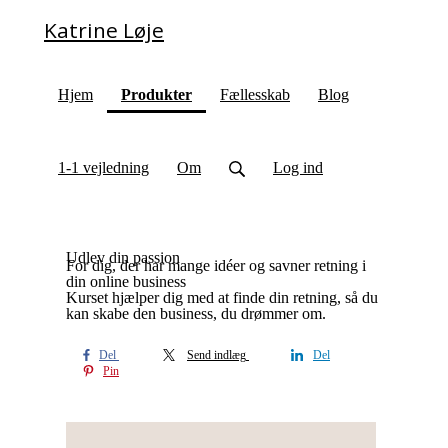
Katrine Løje
(current)
Hjem
Produkter
Fællesskab
Blog
1-1 vejledning
Om
Log ind
Udlev din passion
For dig, der har mange idéer og savner retning i
din online business
Kurset hjælper dig med at finde din retning, så du
kan skabe den business, du drømmer om.
Del
Send indlæg
Del
Pin