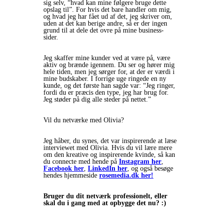
sig selv, “hvad kan mine følgere bruge dette
opslag til”. For hvis det bare handler om mig,
og hvad jeg har fået ud af det, jeg skriver om,
uden at det kan berige andre, så er der ingen
grund til at dele det ovre på mine business-
sider.
Jeg skaffer mine kunder ved at være på, være
aktiv og brænde igennem. Du ser og hører mig
hele tiden, men jeg sørger for, at der er værdi i
mine budskaber. I forrige uge ringede en ny
kunde, og det første han sagde var: “Jeg ringer,
fordi du er præcis den type, jeg har brug for.
Jeg støder på dig alle steder på nettet.”
Vil du netværke med Olivia?
Jeg håber, du synes, det var inspirerende at læse
interviewet med Olivia. Hvis du vil lære mere
om den kreative og inspirerende kvinde, så kan
du connecte med hende på
Instagram her
,
Facebook her
,
LinkedIn her
, og også besøge
hendes hjemmeside
rosemedia.dk her!
Bruger du dit netværk professionelt, eller
skal du i gang med at opbygge det nu? :)