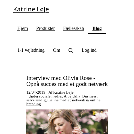
Katrine Løje
(current)
Hjem
Produkter
Fællesskab
Blog
1-1 vejledning
Om
Log ind
Interview med Olivia Rose -
Opnå succes med et godt netværk
12/04-2019
Af Katrine Løje
Under
sociale medier
,
Arbejdsliv
,
Business
,
selvstændig
,
Online medier
,
netværk
&
online
branding