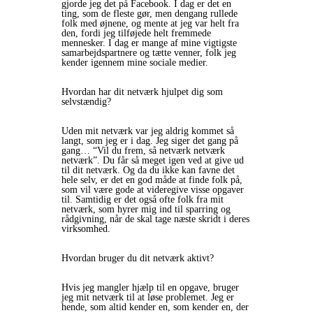
gjorde jeg det på Facebook. I dag er det en
ting, som de fleste gør, men dengang rullede
folk med øjnene, og mente at jeg var helt fra
den, fordi jeg tilføjede helt fremmede
mennesker. I dag er mange af mine vigtigste
samarbejdspartnere og tætte venner, folk jeg
kender igennem mine sociale medier.
Hvordan har dit netværk hjulpet dig som
selvstændig?
Uden mit netværk var jeg aldrig kommet så
langt, som jeg er i dag. Jeg siger det gang på
gang… “Vil du frem, så netværk netværk
netværk”. Du får så meget igen ved at give ud
til dit netværk. Og da du ikke kan favne det
hele selv, er det en god måde at finde folk på,
som vil være gode at videregive visse opgaver
til. Samtidig er det også ofte folk fra mit
netværk, som hyrer mig ind til sparring og
rådgivning, når de skal tage næste skridt i deres
virksomhed.
Hvordan bruger du dit netværk aktivt?
Hvis jeg mangler hjælp til en opgave, bruger
jeg mit netværk til at løse problemet. Jeg er
hende, som altid kender en, som kender en, der