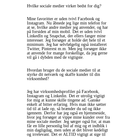
Hvilke sociale medier virker bedst for dig?
Mine favoritter er uden tvivl Facebook og
Instagram. Nu åbnede jeg lige min telefon for
at se, hvilke andre medier jeg anvender, og har
på forsiden af min mobil. Det er uden tvivl
LinkedIn og Snapchat, der ellers fanger mine
interesser. Jeg forsøger at holde det hele til et
minimum. Jeg har selvfølgelig også installeret
Twitter, Pinterest m.m. Men jeg forsøger ikke
at anvende for mange forskellige, da jeg gerne
vil gå i dybden med de vigtigste.
Hvordan bruger du de sociale medier til at
styrke dit netværk og skaffe kunder til din
virksomhed?
Jeg har virksomhedsprofiler på Facebook,
Instagram og Linkedin. Det er utrolig vigtigt
for mig at kunne skille tingene ad. Ganske
enkelt af bitter erfaring. Hvis man ikke sætter
tid til at lade op, så brænder du ud og ikke
igennem. Derfor har jeg også en hjemmeside,
hvor jeg forsøger at vippe mine kunder over fra
mine sociale medier. Jeg sørger også for, at man
får en lille personlig bid af mig og et indblik i
min dagligdag, men uden at det bliver kedeligt
og irrelevant. Det er ALTID vigtigt at sige til