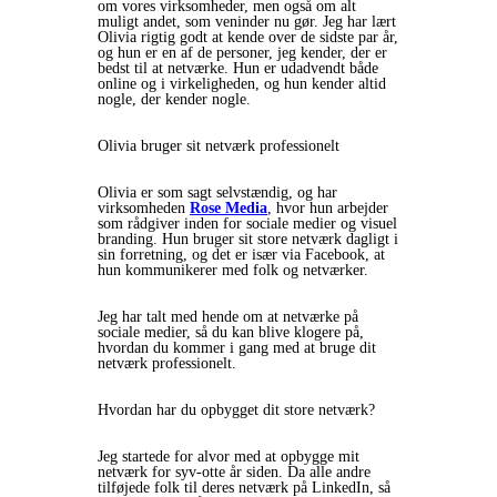
om vores virksomheder, men også om alt
muligt andet, som veninder nu gør. Jeg har lært
Olivia rigtig godt at kende over de sidste par år,
og hun er en af de personer, jeg kender, der er
bedst til at netværke. Hun er udadvendt både
online og i virkeligheden, og hun kender altid
nogle, der kender nogle.
Olivia bruger sit netværk professionelt
Olivia er som sagt selvstændig, og har
virksomheden
Rose Media
, hvor hun arbejder
som rådgiver inden for sociale medier og visuel
branding. Hun bruger sit store netværk dagligt i
sin forretning, og det er især via Facebook, at
hun kommunikerer med folk og netværker.
Jeg har talt med hende om at netværke på
sociale medier, så du kan blive klogere på,
hvordan du kommer i gang med at bruge dit
netværk professionelt.
Hvordan har du opbygget dit store netværk?
Jeg startede for alvor med at opbygge mit
netværk for syv-otte år siden. Da alle andre
tilføjede folk til deres netværk på LinkedIn, så