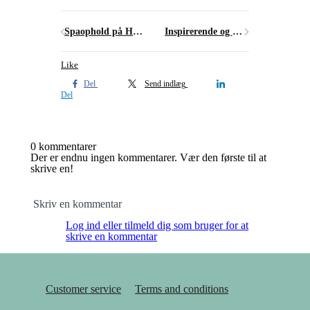
Spaophold på Hotel Rusthållargården ved Kullen - Overnatning uden barn
Inspirerende og billige coworking steder i København
Like
Del
Send indlæg
Del
0 kommentarer
Der er endnu ingen kommentarer. Vær den første til at
skrive en!
Skriv en kommentar
Log ind eller tilmeld dig som bruger for at
skrive en kommentar
Customer service
Terms and conditions