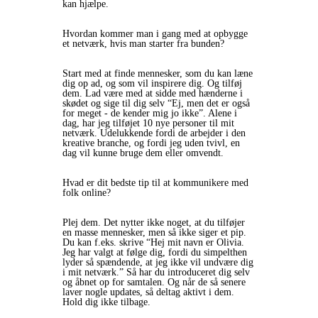
kan hjælpe.
Hvordan kommer man i gang med at opbygge
et netværk, hvis man starter fra bunden?
Start med at finde mennesker, som du kan læne
dig op ad, og som vil inspirere dig. Og tilføj
dem. Lad være med at sidde med hænderne i
skødet og sige til dig selv “Ej, men det er også
for meget - de kender mig jo ikke”. Alene i
dag, har jeg tilføjet 10 nye personer til mit
netværk. Udelukkende fordi de arbejder i den
kreative branche, og fordi jeg uden tvivl, en
dag vil kunne bruge dem eller omvendt.
Hvad er dit bedste tip til at kommunikere med
folk online?
Plej dem. Det nytter ikke noget, at du tilføjer
en masse mennesker, men så ikke siger et pip.
Du kan f.eks. skrive “Hej mit navn er Olivia.
Jeg har valgt at følge dig, fordi du simpelthen
lyder så spændende, at jeg ikke vil undvære dig
i mit netværk.” Så har du introduceret dig selv
og åbnet op for samtalen. Og når de så senere
laver nogle updates, så deltag aktivt i dem.
Hold dig ikke tilbage.