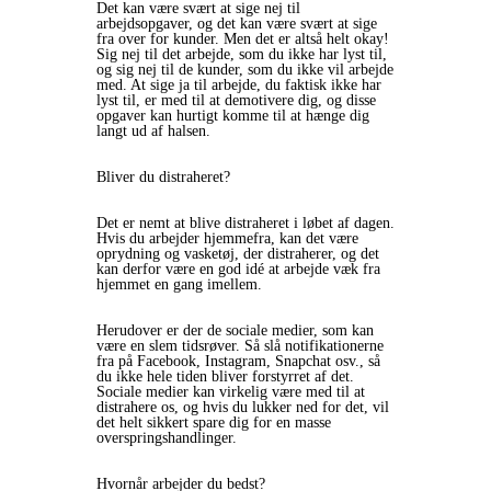
Det kan være svært at sige nej til
arbejdsopgaver, og det kan være svært at sige
fra over for kunder. Men det er altså helt okay!
Sig nej til det arbejde, som du ikke har lyst til,
og sig nej til de kunder, som du ikke vil arbejde
med. At sige ja til arbejde, du faktisk ikke har
lyst til, er med til at demotivere dig, og disse
opgaver kan hurtigt komme til at hænge dig
langt ud af halsen.
Bliver du distraheret?
Det er nemt at blive distraheret i løbet af dagen.
Hvis du arbejder hjemmefra, kan det være
oprydning og vasketøj, der distraherer, og det
kan derfor være en god idé at arbejde væk fra
hjemmet en gang imellem.
Herudover er der de sociale medier, som kan
være en slem tidsrøver. Så slå notifikationerne
fra på Facebook, Instagram, Snapchat osv., så
du ikke hele tiden bliver forstyrret af det.
Sociale medier kan virkelig være med til at
distrahere os, og hvis du lukker ned for det, vil
det helt sikkert spare dig for en masse
overspringshandlinger.
Hvornår arbejder du bedst?