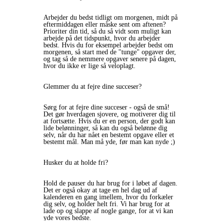
Arbejder du bedst tidligt om morgenen, midt på
eftermiddagen eller måske sent om aftenen?
Prioriter din tid, så du så vidt som muligt kan
arbejde på det tidspunkt, hvor du arbejder
bedst. Hvis du for eksempel arbejder bedst om
morgenen, så start med de "tunge" opgaver der,
og tag så de nemmere opgaver senere på dagen,
hvor du ikke er lige så veloplagt.
Glemmer du at fejre dine succeser?
Sørg for at fejre dine succeser - også de små!
Det gør hverdagen sjovere, og motiverer dig til
at fortsætte. Hvis du er en person, der godt kan
lide belønninger, så kan du også belønne dig
selv, når du har nået en bestemt opgave eller et
bestemt mål. Man må yde, før man kan nyde ;)
Husker du at holde fri?
Hold de pauser du har brug for i løbet af dagen.
Det er også okay at tage en hel dag ud af
kalenderen en gang imellem, hvor du forkæler
dig selv, og holder helt fri. Vi har brug for at
lade op og slappe af nogle gange, for at vi kan
yde vores bedste.