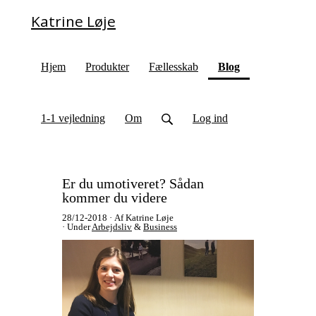
Katrine Løje
(current)
Hjem
Produkter
Fællesskab
Blog
1-1 vejledning
Om
Log ind
Er du umotiveret? Sådan
kommer du videre
28/12-2018
Af Katrine Løje
Under
Arbejdsliv
&
Business