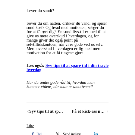
Lever du sundt?
Sover du om natten, drikker du vand, og spiser
sund kost? Og hvad med motionen, sørger du
for at få rørt dig? En sund livsstil er med til at
give os mere overskud i hverdagen, og for
mange giver det også point på
selvtillidskontoen, når vi er gode ved os selv.
Mere overskud i hverdagen er lig med mere
motivation for at få tingene gjort.
Læs også:
Syv tips til at spare tid i din travle
hverdag
Har du andre gode råd til, hvordan man
kommer videre, når man er umotiveret?
Syv tips til at spare tid i din travle hverdag
Få et kick-ass nyt år - fem tips til planlægning
Like
Del
Send indlæg