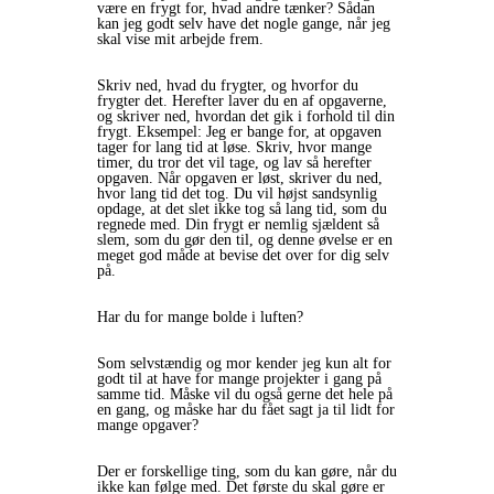
være en frygt for, hvad andre tænker? Sådan
kan jeg godt selv have det nogle gange, når jeg
skal vise mit arbejde frem.
Skriv ned, hvad du frygter, og hvorfor du
frygter det. Herefter laver du en af opgaverne,
og skriver ned, hvordan det gik i forhold til din
frygt. Eksempel: Jeg er bange for, at opgaven
tager for lang tid at løse. Skriv, hvor mange
timer, du tror det vil tage, og lav så herefter
opgaven. Når opgaven er løst, skriver du ned,
hvor lang tid det tog. Du vil højst sandsynlig
opdage, at det slet ikke tog så lang tid, som du
regnede med. Din frygt er nemlig sjældent så
slem, som du gør den til, og denne øvelse er en
meget god måde at bevise det over for dig selv
på.
Har du for mange bolde i luften?
Som selvstændig og mor kender jeg kun alt for
godt til at have for mange projekter i gang på
samme tid. Måske vil du også gerne det hele på
en gang, og måske har du fået sagt ja til lidt for
mange opgaver?
Der er forskellige ting, som du kan gøre, når du
ikke kan følge med. Det første du skal gøre er