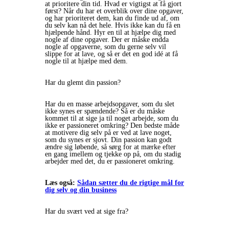
at prioritere din tid. Hvad er vigtigst at få gjort
først? Når du har et overblik over dine opgaver,
og har prioriteret dem, kan du finde ud af, om
du selv kan nå det hele. Hvis ikke kan du få en
hjælpende hånd. Hyr en til at hjælpe dig med
nogle af dine opgaver. Der er måske endda
nogle af opgaverne, som du gerne selv vil
slippe for at lave, og så er det en god idé at få
nogle til at hjælpe med dem.
Har du glemt din passion?
Har du en masse arbejdsopgaver, som du slet
ikke synes er spændende? Så er du måske
kommet til at sige ja til noget arbejde, som du
ikke er passioneret omkring? Den bedste måde
at motivere dig selv på er ved at lave noget,
som du synes er sjovt. Din passion kan godt
ændre sig løbende, så sørg for at mærke efter
en gang imellem og tjekke op på, om du stadig
arbejder med det, du er passioneret omkring.
Læs også:
Sådan sætter du de rigtige mål for
dig selv og din business
Har du svært ved at sige fra?