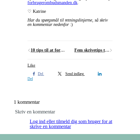
forbrugerombudsmanden.dk
.
♡ Katrine
Har du spørgsmål til retningslinjerne, så skriv
en kommentar nedenfor
:)
10 tips til at forbedre din blog i 2016
Fem skrivetips til dine sociale medier
Like
Del
Send indlæg
Del
1 kommentar
Skriv en kommentar
Log ind eller tilmeld dig som bruger for at
skrive en kommentar