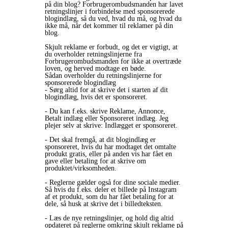
på din blog? Forbrugerombudsmanden har lavet
retningslinjer i forbindelse med sponsorerede
blogindlæg, så du ved, hvad du må, og hvad du
ikke må, når det kommer til reklamer på din
blog.
Skjult reklame er forbudt, og det er vigtigt, at
du overholder retningslinjerne fra
Forbrugerombudsmanden for ikke at overtræde
loven, og herved modtage en bøde.
Sådan overholder du retningslinjerne for
sponsorerede blogindlæg
- Sørg altid for at skrive det i starten af dit
blogindlæg, hvis det er sponsoreret.
- Du kan f.eks. skrive Reklame, Annonce,
Betalt indlæg eller Sponsoreret indlæg. Jeg
plejer selv at skrive: Indlægget er sponsoreret.
- Det skal fremgå, at dit blogindlæg er
sponsoreret, hvis du har modtaget det omtalte
produkt gratis, eller på anden vis har fået en
gave eller betaling for at skrive om
produktet/virksomheden.
- Reglerne gælder også for dine sociale medier.
Så hvis du f.eks. deler et billede på Instagram
af et produkt, som du har fået betaling for at
dele, så husk at skrive det i billedteksten.
- Læs de nye retningslinjer, og hold dig altid
opdateret på reglerne omkring skjult reklame på