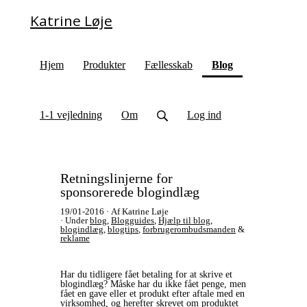
Katrine Løje
(current)
Hjem
Produkter
Fællesskab
Blog
1-1 vejledning
Om
Log ind
Retningslinjerne for
sponsorerede blogindlæg
19/01-2016
Af Katrine Løje
Under
blog
,
Blogguides
,
Hjælp til blog
,
blogindlæg
,
blogtips
,
forbrugerombudsmanden
&
reklame
Har du tidligere fået betaling for at skrive et
blogindlæg? Måske har du ikke fået penge, men
fået en gave eller et produkt efter aftale med en
virksomhed, og herefter skrevet om produktet