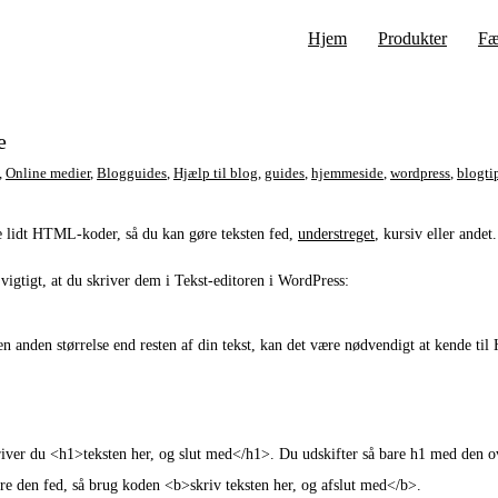
Hjem
Produkter
Fæ
e
,
Online medier
,
Blogguides
,
Hjælp til blog
,
guides
,
hjemmeside
,
wordpress
,
blogti
nne lidt HTML-koder, så du kan gøre teksten
fed
,
understreget
,
kursiv
eller ande
igtigt, at du skriver dem i Tekst-editoren i WordPress:
t i en anden størrelse end resten af din tekst, kan det være nødvendigt at kend
kriver du <h1>teksten her, og slut med</h1>. Du udskifter så bare h1 med den o
øre den fed, så brug koden <b>
skriv teksten her, og afslut med
</b>.