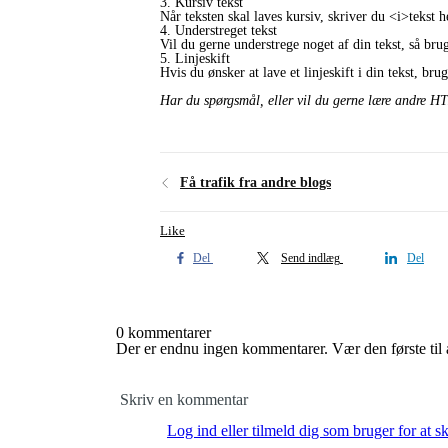
3. Kursiv tekst
Når teksten skal laves kursiv, skriver du <i>
tekst h
4. Understreget tekst
Vil du gerne understrege noget af din tekst, så br
5. Linjeskift
Hvis du ønsker at lave et linjeskift i din tekst, 
Har du spørgsmål, eller vil du gerne lære andre H
Få trafik fra andre blogs
Like
Del
Send indlæg
Del
0 kommentarer
Der er endnu ingen kommentarer. Vær den første til a
Skriv en kommentar
Log ind eller tilmeld dig som bruger for at 