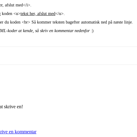
er, afslut med
</i>.
ug koden <u>
tekst her, afslut med
</u>.
bruger du koden <br> Så kommer teksten bagefter automatisk ned på næste linje.
TML-koder at kende, så skriv en kommentar nedenfor
:)
t skrive en!
skrive en kommentar