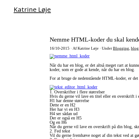
Katrine Løje
Nemme HTML-koder du skal kend
16/10-2015
Af Katrine Løje
Under
Blogging
,
blog
Når du har en blog, er det altså meget rart at ku
koder, som er gode at kende, når du har en blog.
For at bruge de nedenstående HTML-koder, er det v
1. Overskrifter i flere størrelser
Hvis du gerne vil lave en titel eller en overskrif
H1 har denne størrelse
Dette er en H2
Her har vi en H3
H4 ser sådan ud
Der er også en H5
Og en H6
Når du gerne vil lave en overskrift på din blog, s
2. Fed tekst
Vil du gerne fremhæve noget af din tekst ved at g