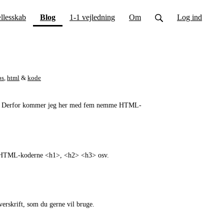
(current)
llesskab
Blog
1-1 vejledning
Om
Log ind
ps
,
html
&
kode
t. Derfor kommer jeg her med fem nemme HTML-
e til HTML-koderne <h1>, <h2> <h3> osv.
verskrift, som du gerne vil bruge.