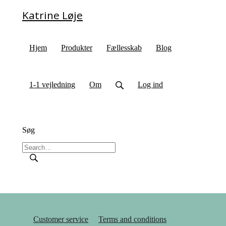
Katrine Løje
Hjem
Produkter
Fællesskab
Blog
1-1 vejledning
Om
Log ind
Søg
Customer service
Terms and conditions