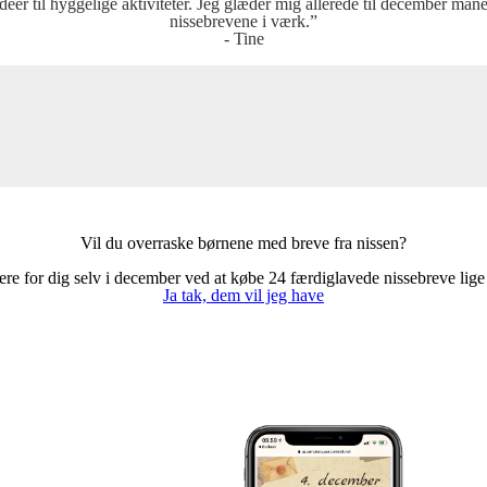
er til hyggelige aktiviteter. Jeg glæder mig allerede til december måned
nissebrevene i værk.”
- Tine
Vil du overraske børnene med breve fra nissen?
e for dig selv i december ved at købe 24 færdiglavede nissebreve lige ti
Ja tak, dem vil jeg have